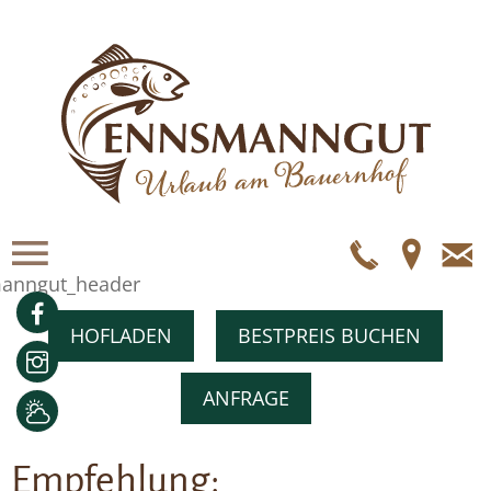
Telefo
Anf
E
Ma
Facebook
HOFLADEN
BESTPREIS BUCHEN
Instagram
ANFRAGE
Wetter
Empfehlung: