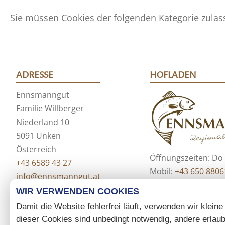
Sie müssen Cookies der folgenden Kategorie zulass
ADRESSE
HOFLADEN
Ennsmanngut
Familie Willberger
Niederland 10
5091 Unken
Österreich
Öffnungszeiten: Do
+43 6589 43 27
Mobil:
+43 650 880
info@ennsmanngut.at
Mail:
hofladen@enn
WIR VERWENDEN COOKIES
Online Bestellung
Damit die Website fehlerfrei läuft, verwenden wir kleine
dieser Cookies sind unbedingt notwendig, andere erlau