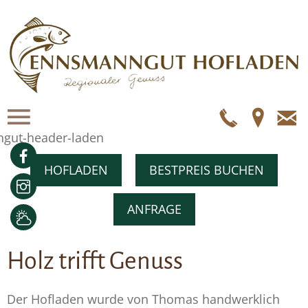
Telefo
Anf
E
Ma
Facebook
HOFLADEN
BESTPREIS BUCHEN
Instagram
ANFRAGE
Wetter
Holz trifft Genuss
Der Hofladen wurde von Thomas handwerklich