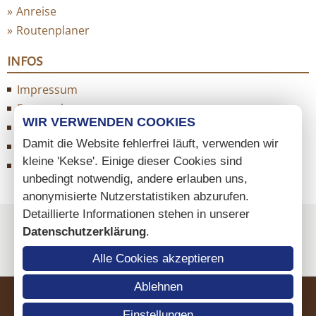
Anreise
Routenplaner
INFOS
Impressum
Datenschutz
WIR VERWENDEN COOKIES
AGB
Damit die Website fehlerfrei läuft, verwenden wir
Cookie Einstellungen
kleine 'Kekse'. Einige dieser Cookies sind
Sitemap
unbedingt notwendig, andere erlauben uns,
anonymisierte Nutzerstatistiken abzurufen.
Detaillierte Informationen stehen in unserer
Datenschutzerklärung
.
Alle Cookies akzeptieren
Ablehnen
Einstellungen